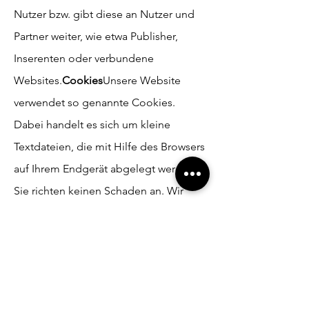
Nutzer bzw. gibt diese an Nutzer und
Partner weiter, wie etwa Publisher,
Inserenten oder verbundene
Websites.
Cookies
Unsere Website
verwendet so genannte Cookies.
Dabei handelt es sich um kleine
Textdateien, die mit Hilfe des Browsers
auf Ihrem Endgerät abgelegt werden.
Sie richten keinen Schaden an. Wir
nutzen Cookies dazu, unser Angebot
nutzerfreundlich zu gestalten. Einige
Cookies bleiben auf Ihrem Endgerät
gespeichert, bis Sie diese löschen. Sie
ermöglichen es uns, Ihren Browser