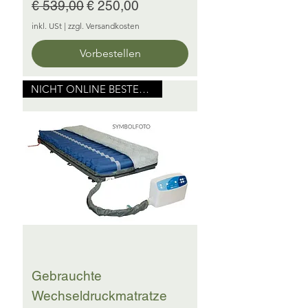
Standardpreis
Sale-Preis
€ 539,00
€ 250,00
inkl. USt
|
zzgl. Versandkosten
Vorbestellen
NICHT ONLINE BESTELLBAR
Gebrauchte
Wechseldruckmatratze