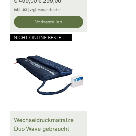
Standardpreis
Sale-Preis
€ 499,00
€ 299,00
inkl. USt
|
zzgl. Versandkosten
Vorbestellen
NICHT ONLINE BESTELLBAR
Wechseldruckmatratze
Duo Wave gebraucht