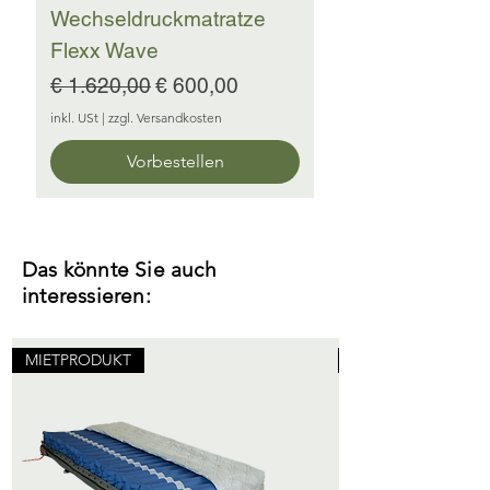
Wechseldruckmatratze
Flexx Wave
Standardpreis
Sale-Preis
€ 1.620,00
€ 600,00
inkl. USt
|
zzgl. Versandkosten
Vorbestellen
Das könnte Sie auch
interessieren:
MIETPRODUKT