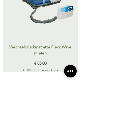
Wechseldruckmatratze Flexx Wave
Wechseldruckmatr
mieten
Preis
€ 85,00
inkl. USt
|
zzgl. Versandkosten