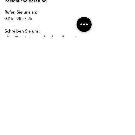
Persönliche Beratung
Rufen Sie uns an:
0316 - 28 37 26
Schreiben Sie uns:
office@nestelberger-krankenpflege.at
Besuchen Sie uns vor Ort
Öffnungszeiten:
Montag - Donnerstag:
08:00 - 12:00 Uhr
13:00 - 17:00 Uhr
Freitag:
08:00 - 14:00 Uhr
Bestellung widerrufen