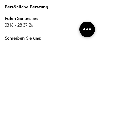
Persönliche Beratung
Rufen Sie uns an:
0316 - 28 37 26
Schreiben Sie uns:
office@nestelberger-krankenpflege.at
Besuchen Sie uns vor Ort
Öffnungszeiten:
Montag - Donnerstag:
08:00 - 12:00 Uhr
13:00 - 17:00 Uhr
Freitag:
08:00 - 14:00 Uhr