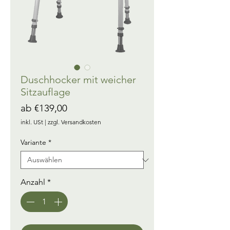
Duschhocker mit weicher
Sitzauflage
Sale-
ab
€139,00
Preis
inkl. USt
|
zzgl. Versandkosten
Variante
*
Anzahl
*