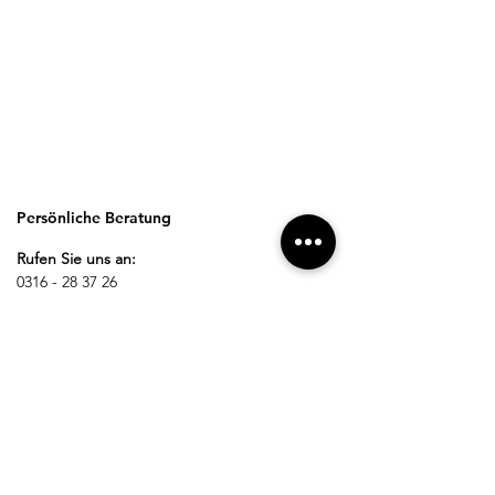
Persönliche Beratung
Rufen Sie uns an:
0316 - 28 37 26
Schreiben Sie uns:
office@nestelberger-krankenpflege.at
Besuchen Sie uns vor Ort
Öffnungszeiten:
Montag - Donnerstag: