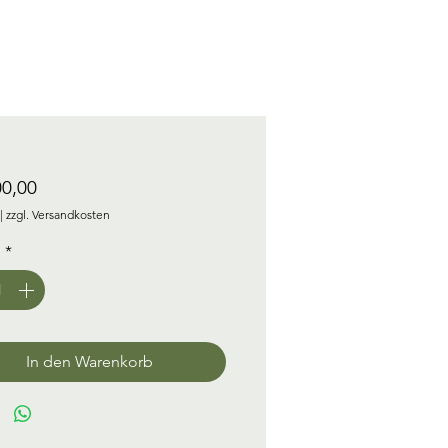
Preis
00,00
|
zzgl. Versandkosten
l
*
In den Warenkorb