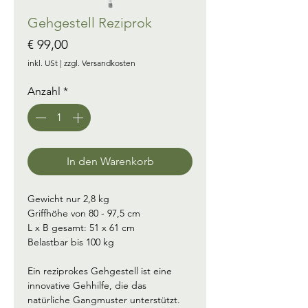
Gehgestell Reziprok
Preis
€ 99,00
inkl. USt
|
zzgl. Versandkosten
Anzahl
*
In den Warenkorb
Gewicht nur 2,8 kg
Griffhöhe von 80 - 97,5 cm
L x B gesamt: 51 x 61 cm
Belastbar bis 100 kg
Ein reziprokes Gehgestell ist eine 
innovative Gehhilfe, die das 
natürliche Gangmuster unterstützt. 