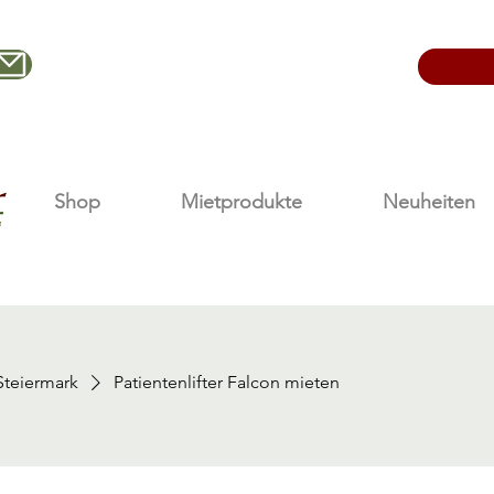
office@nestelberger-krankenpflege.at
Shop
Mietprodukte
Neuheiten
 Steiermark
Patientenlifter Falcon mieten