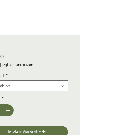
Preis
00
|
zzgl. Versandkosten
rt
*
ählen
l
*
In den Warenkorb