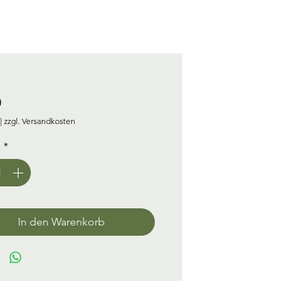
Preis
0
|
zzgl. Versandkosten
l
*
In den Warenkorb