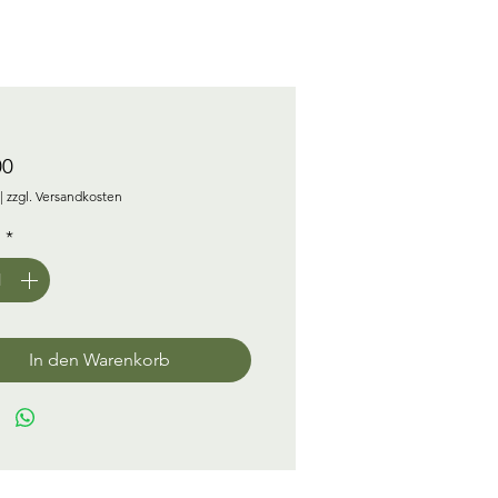
Preis
00
|
zzgl. Versandkosten
l
*
In den Warenkorb