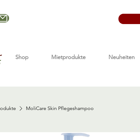
office@nestelberger-krankenpflege.at
Shop
Mietprodukte
Neuheiten
rodukte
MoliCare Skin Pflegeshampoo