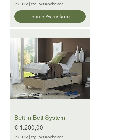
inkl. USt
|
zzgl. Versandkosten
In den Warenkorb
Bett in Bett System
Preis
€ 1.200,00
inkl. USt
|
zzgl. Versandkosten