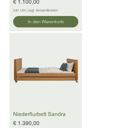
Preis
€ 1.100,00
inkl. USt
|
zzgl. Versandkosten
In den Warenkorb
Niederflurbett Sandra
Preis
€ 1.390,00