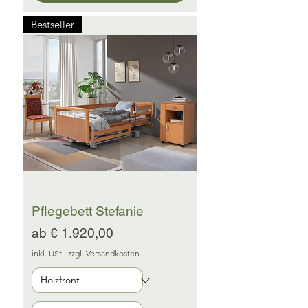
Bestseller
Pflegebett Stefanie
Sale-Preis
ab
€ 1.920,00
inkl. USt
|
zzgl. Versandkosten