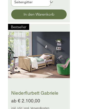
In den Warenkorb
Bestseller
Niederflurbett Gabriele
Sale-Preis
ab
€ 2.100,00
inkl. USt
|
zzgl. Versandkosten