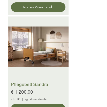
In den Warenkorb
Pflegebett Sandra
Preis
€ 1.200,00
inkl. USt
|
zzgl. Versandkosten