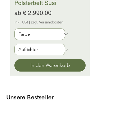
Polsterbett Susi
Sale-Preis
ab
€ 2.990,00
inkl. USt
|
zzgl. Versandkosten
In den Warenkorb
Unsere Bestseller