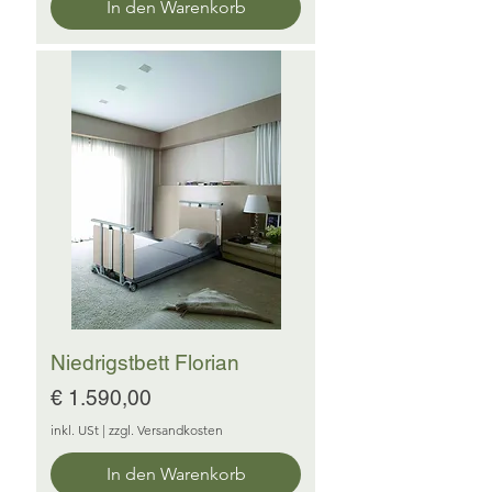
In den Warenkorb
Niedrigstbett Florian
Preis
€ 1.590,00
inkl. USt
|
zzgl. Versandkosten
In den Warenkorb