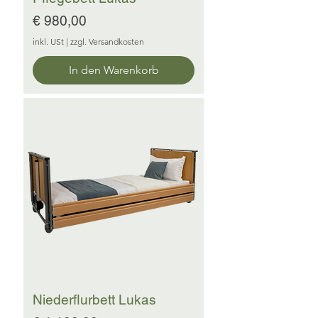
Preis
€ 980,00
inkl. USt
|
zzgl. Versandkosten
In den Warenkorb
Niederflurbett Lukas